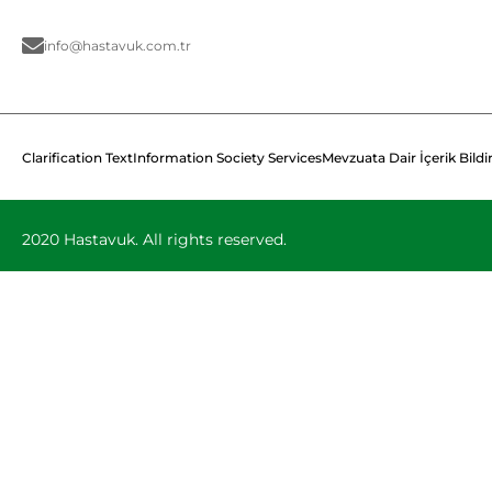
info@hastavuk.com.tr
Clarification Text
Information Society Services
Mevzuata Dair İçerik Bildi
2020 Hastavuk. All rights reserved.