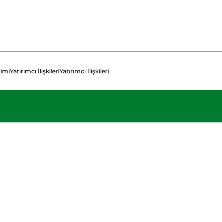
rimi
Yatırımcı İlişkileri
Yatırımcı İlişkileri