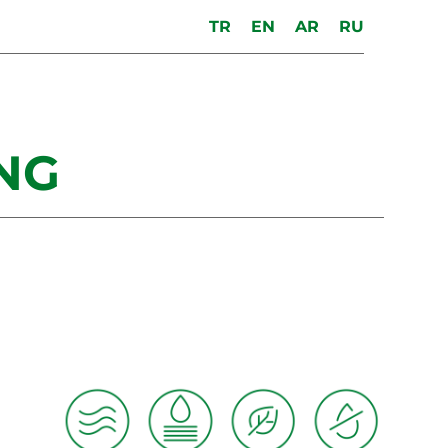
TR
EN
AR
RU
NG