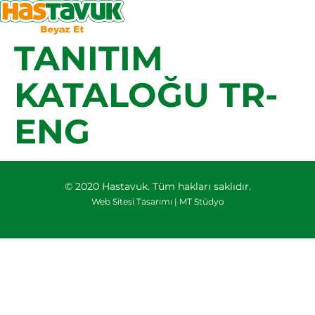
TANITIM
KATALOĞU TR-
ENG
© 2020 Hastavuk. Tüm hakları saklıdır.
Web Sitesi Tasarımı |
MT Stüdyo