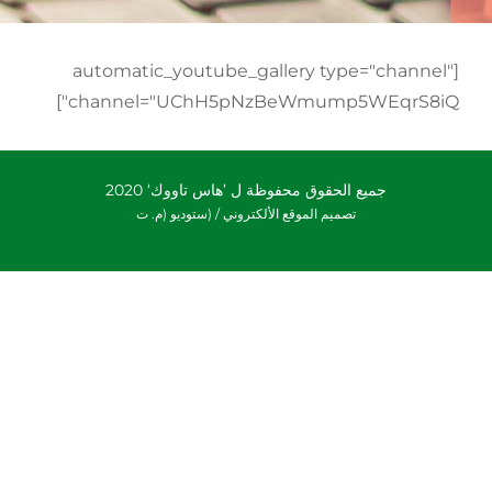
[automatic_youtube_gallery type="channel"
channel="UChH5pNzBeWmump5WEqrS8iQ"]
جميع الحقوق محفوظة ل ’هاس تاووك‘ 2020
تصميم الموقع الألكتروني /
(ستوديو (م. ت