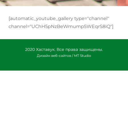
[automatic_youtube_gallery type="channel"
channel="UChH5pNzBeWmump5WEqrS8iQ"]
2020 Хаставук. Все права защищены.
Дизайн веб-сайтов / MT Studio