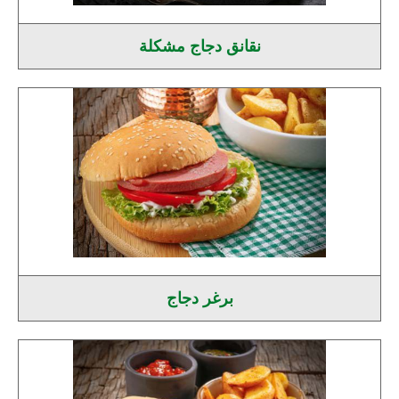
نقانق دجاج مشكلة
برغر دجاج