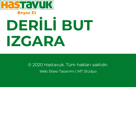
DERILI BUT
IZGARA
© 2020 Hastavuk. Tüm hakları saklıdır.
Web Sitesi Tasarımı |
MT Stüdyo