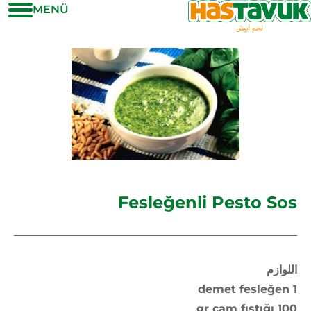
MENÜ
Fesleğenli Pesto Sos
اللوازم
1 demet fesleğen
100 gr çam fıstığı