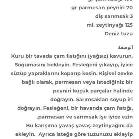
70 gr parmesan peyniri
3 diş sarımsak
125 ml. zeytinyağı
Deniz tuzu
الوصفة
Kuru bir tavada çam fıstığını (yağsız) kavurun.
Soğumasını bekleyin. Fesleğeni yıkayıp, iyice
süzüp yapraklarını koparıp kesin. Kişisel zevke
bağlı olarak, parmesan veya istediğiniz bir
peyniri küçük parçalar halinde
doğrayın. Sarımsakları soyup iri
doğrayın. Fesleğeni, bir havanda çam fıstığı,
parmesan ve sarımsak işe iyice ezin.
Bu karışıma yavaş yavaş zeytinyağını da
ekleyin. Ayrıca isteğe göre tuzunuzu ekleyip