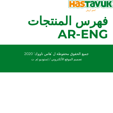
فهرس المنتجات
AR-ENG
جميع الحقوق محفوظة ل ’هاس تاووك‘ 2020
تصميم الموقع الألكتروني /
(ستوديو (م. ت