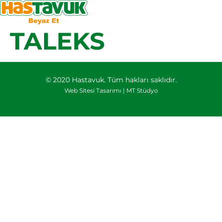
TALEKS
© 2020 Hastavuk. Tüm hakları saklıdır.
Web Sitesi Tasarımı |
MT Stüdyo