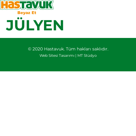
JÜLYEN
© 2020 Hastavuk. Tüm hakları saklıdır.
Web Sitesi Tasarımı |
MT Stüdyo