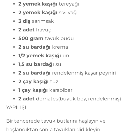
2 yemek kaşığı
tereyağı
2 yemek kaşığı
sıvı yağ
3 diş
sarımsak
2 adet
havuç
500 gram
tavuk budu
2 su bardağı
krema
1/2 yemek kaşığı
un
1,5 su bardağı
su
2 su bardağı
rendelenmiş kaşar peyniri
2 çay kaşığı
tuz
1 çay kaşığı
karabiber
2 adet
domates(büyük boy, rendelenmiş)
YAPILIŞI
Bir tencerede tavuk butlarını haşlayın ve
haşlandıktan sonra tavukları didikleyin.