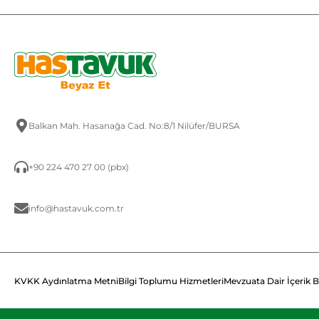
Balkan Mah. Hasanağa Cad. No:8/1 Nilüfer/BURSA
+90 224 470 27 00 (pbx)
info@hastavuk.com.tr
KVKK Aydınlatma Metni
Bilgi Toplumu Hizmetleri
Mevzuata Dair İçerik B