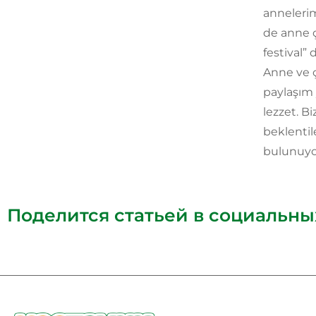
annelerim
de anne ç
festival” 
Anne ve ç
paylaşım 
lezzet. Bi
beklentil
bulunuyo
Поделится статьей в социальных