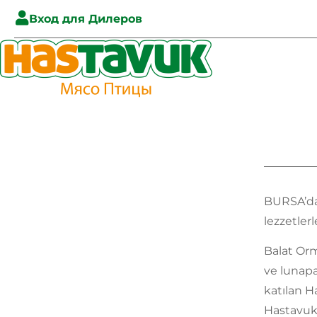
Вход для Дилеров
BURSA’da 
lezzetler
Balat Orm
ve lunapa
katılan H
Hastavuk