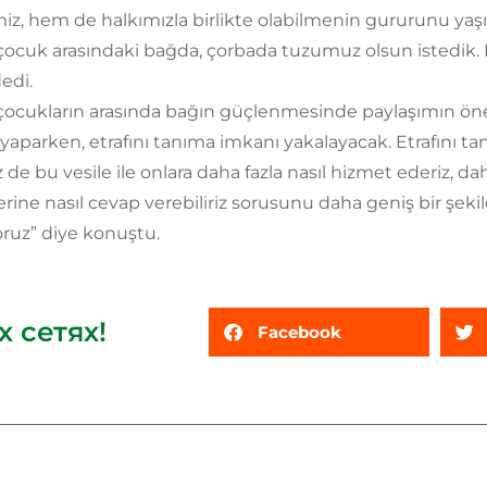
iz, hem de halkımızla birlikte olabilmenin gururunu yaşı
ocuk arasındaki bağda, çorbada tuzumuz olsun istedik. D
dedi.
ocukların arasında bağın güçlenmesinde paylaşımın önem
yaparken, etrafını tanıma imkanı yakalayacak. Etrafını ta
z de bu vesile ile onlara daha fazla nasıl hizmet ederiz, dah
erine nasıl cevap verebiliriz sorusunu daha geniş bir şe
ruz” diye konuştu.
 сетях!
Facebook