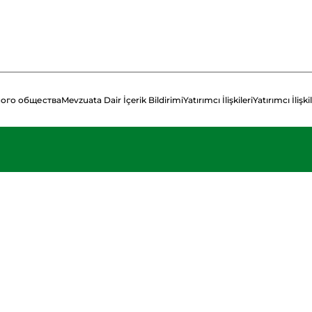
ого общества
Mevzuata Dair İçerik Bildirimi
Yatırımcı İlişkileri
Yatırımcı İlişkil