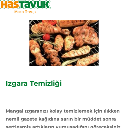
Izgara Temizliği
Mangal ızgaranızı kolay temizlemek için ılıkken
nemli gazete kağıdına sarın bir müddet sonra
sertleşmis artıkların yumuşadığını göreceksiniz.